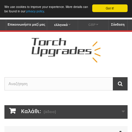
We use cookies to improve your experience. More details can
Got it!
be found in our
privacy policy
.
Επικοινωνήστε μαζί μας
Σύνδεση
ελληνικά
GBP
Καλάθι:
(άδειο)