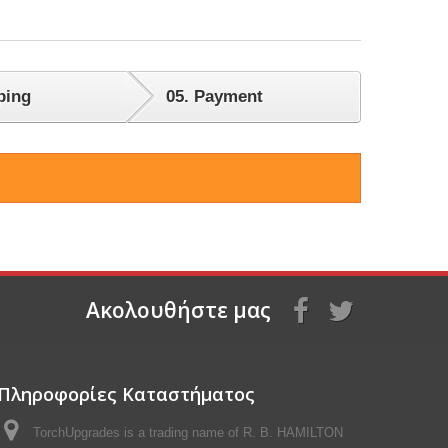
ping
05.
Payment
Aκολουθήστε μας
Πληροφορίες Καταστήματος
TorchUpgrades is a trading name of R. B. HAMILTON