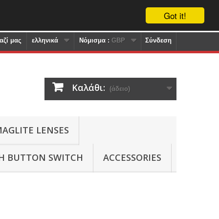
Got it!
αζί μας
ελληνικά
Nόμισμα :
GBP
Σύνδεση
Καλάθι:
(άδειο)
AGLITE LENSES
SH BUTTON SWITCH
ACCESSORIES