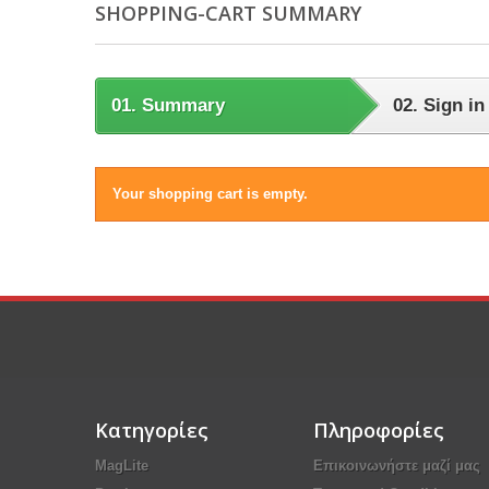
SHOPPING-CART SUMMARY
01.
Summary
02.
Sign in
Your shopping cart is empty.
Κατηγορίες
Πληροφορίες
MagLite
Επικοινωνήστε μαζί μας