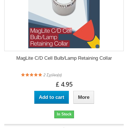
MagLite C/D Cell Bulb/Lamp Retaining Collar
2
Σχόλιο(α)
£ 4.95
Add to cart
More
In Stock