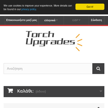
We use cookies to improve your experience. More details can
Got it!
be found in our
privacy policy
.
Επικοινωνήστε μαζί μας
Σύνδεση
ελληνικά
GBP
Καλάθι:
(άδειο)