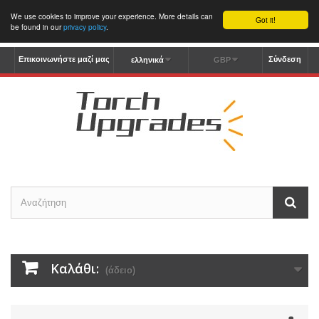
We use cookies to improve your experience. More details can
Got it!
be found in our
privacy policy
.
Επικοινωνήστε μαζί μας
Σύνδεση
ελληνικά
GBP
Καλάθι:
(άδειο)