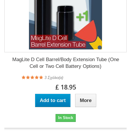
MagLite D Cell Barrel/Body Extension Tube (One
Cell or Two Cell Battery Options)
3
Σχόλιο(α)
£ 18.95
Add to cart
More
In Stock