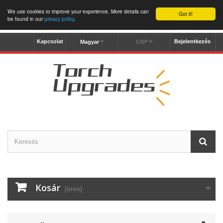
We use cookies to improve your experience. More details can
Got it!
be found in our
privacy policy
.
Kapcsolat
Bejelentkezés
Magyar
GBP
Kosár
(üres)