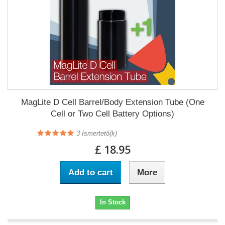
MagLite D Cell Barrel/Body Extension Tube (One
Cell or Two Cell Battery Options)
3
Ismertető(k)
£ 18.95
Add to cart
More
In Stock