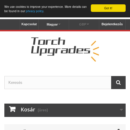
We use cookies to improve your experience. More details can
Got it!
be found in our
privacy policy
.
Kapcsolat
Bejelentkezés
Magyar
GBP
Kosár
(üres)