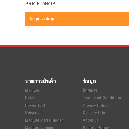
PRICE DROP
No price drop
รายการสินค้า
ข้อมูล
MagLite
ติดต่อเรา
Petzl
Terms and Conditions
Power Tool
Privacy Policy
Universal
Delivery Info
MagLite Mag Charger
About us
MagLite Lenses
Returns Policy