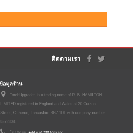
ติดตามเรา
ข้อมูลร้าน
TorchUpgrades is a trading name of R. B. HAMILTON
LIMITED registered in England and Wales at 20 Curzon
Street, Clitheroe, Lancashire BB7 1DL with company number
9572308.
โทรติดต่อ:
+44 (0)1200 539037‬