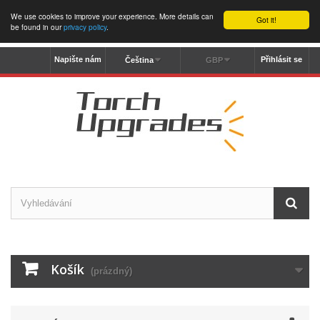
We use cookies to improve your experience. More details can
Got it!
be found in our
privacy policy
.
Napište nám
Přihlásit se
Čeština
GBP
Košík
(prázdný)