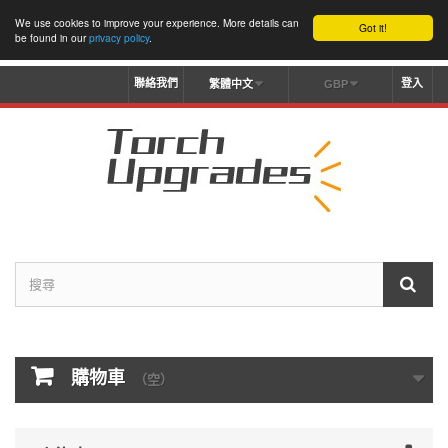
We use cookies to improve your experience. More details can
Got it!
be found in our
privacy policy
.
聯絡我們
登入
繁體中文
GBP
購物車
（空）