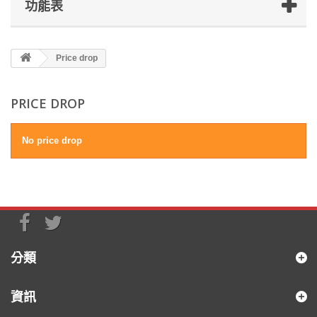
功能表
Price drop
PRICE DROP
No price drop
分類
資訊