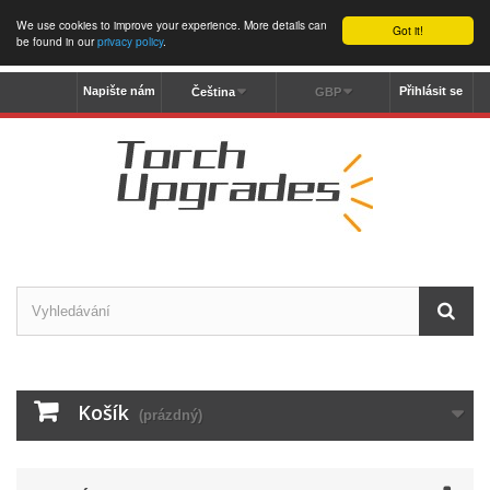
We use cookies to improve your experience. More details can
Got it!
be found in our
privacy policy
.
Napište nám
Přihlásit se
Čeština
GBP
Košík
(prázdný)