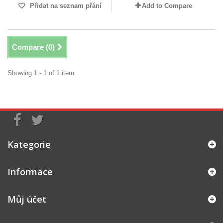
Přidat na seznam přání
Add to Compare
Compare (
0
)
Showing 1 - 1 of 1 item
Kategorie
Informace
Můj účet