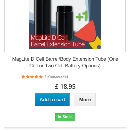
MagLite D Cell Barrel/Body Extension Tube (One
Cell or Two Cell Battery Options)
3
Komentář(e)
£ 18.95
Add to cart
More
In Stock