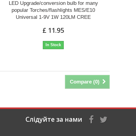
LED Upgrade/conversion bulb for many
popular Torches/flashlights MES/E10
Universal 1-9V 1W 120LM CREE
£ 11.95
In Stock
Compare (
0
)
Слідуйте за нами