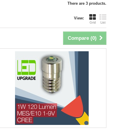
There are 3 products.
View:
Grid
List
Compare (
0
)