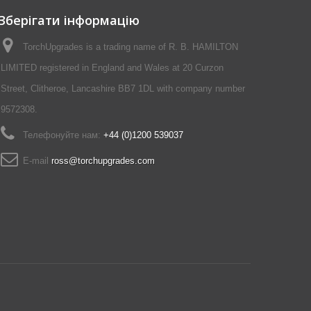
Зберігати інформацію
TorchUpgrades is a trading name of R. B. HAMILTON
LIMITED registered in England and Wales at 20 Curzon
Street, Clitheroe, Lancashire BB7 1DL with company number
9572308.
Телефонуйте нам:
+44 (0)1200 539037‬
E-maіl
ross@torchupgrades.com