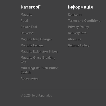
Категорії
Інформація
MagLite
Контакти
Petzl
Terms and Conditions
Power Tool
Privacy Policy
Universal
Delivery Info
MagLite Mag Charger
About us
MagLite Lenses
Returns Policy
MagLite Extension Tubes
MagLite Glass Breaking
Cap
Mini MagLite Push Button
Switch
Accessories
© 2026
TorchUpgrades