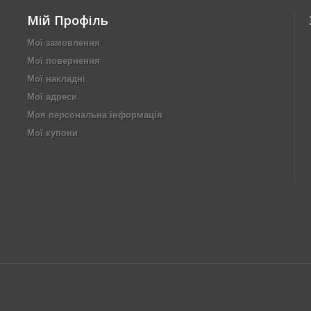
Мій Профіль
Мої замовлення
Мої повернення
Мої накладні
Мої адреси
Моя персональна інформація
Мої купони