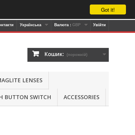
Got it!
онтакти
Українська
Валюта :
GBP
Увійти
Кошик:
(порожній)
AGLITE LENSES
SH BUTTON SWITCH
ACCESSORIES