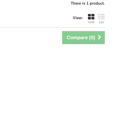
There is 1 product.
View:
Grid
List
Compare (
0
)