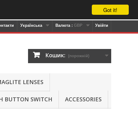
Got it!
онтакти
Українська
Валюта :
GBP
Увійти
Кошик:
(порожній)
AGLITE LENSES
SH BUTTON SWITCH
ACCESSORIES