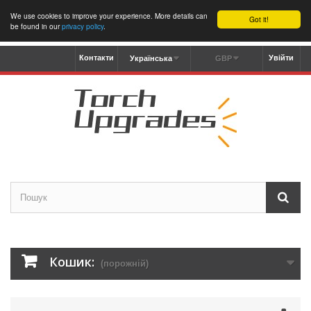
We use cookies to improve your experience. More details can
Got it!
be found in our
privacy policy
.
Контакти
Увійти
Українська
GBP
Кошик:
(порожній)