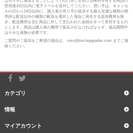
は売り手に通知することによって払い戻しを受ける権利を有する商品の
受領後14日以内に電子メールを送付してください。買い手は、キャンセ
ルの日から14日以内に、購入者が売り手が提供する最も安価な種類の標
準的な配送以外の種類の配送を選択した場合に発生する追加費用を除
き、配送費用を含む商品に対して支払われた金銭をすべて受領するもの
とします。商品は購入者の費用で返品されなければならず、返品期間中
は十分な保険が必要です。
ご質問やご返却をご希望の場合は、
ross@torchupgrades.com
までご連
絡ください。
カテゴリ
情報
マイアカウント