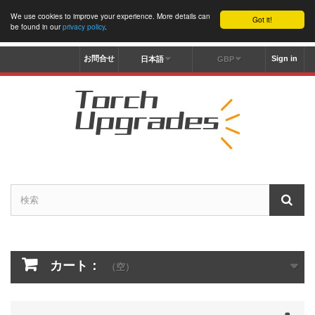
We use cookies to improve your experience. More details can
Got it!
be found in our
privacy policy
.
お問合せ
Sign in
日本語
GBP
カート：
（空）