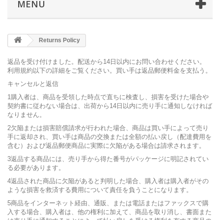
MENU
Returns Policy
返品を受け付けました。配送から14日以内に
お問い合わせ
ください。
利用規約
以下の詳細をご覧ください。買い手は返品郵便料金を支払う。
キャンセルと返信
1購入者は、商品を受領した時点で直ちに検査し、損害を受けた場合や
契約書に従わない場合は、出荷から14日以内に売り手に通知しなければ
なりません。
2欠陥または損害賠償請求が行われた場合、商品は買い手によって売り
手に返却され、買い手は商品の交換または全額の払い戻し（配達費用を
含む）および返品郵便商品に実際に欠陥がある場合は請求されます。
3返品する商品には、売り手から得た番号がパッケージに明記されてい
る必要があります。
4返品された商品に欠陥があると判明した場合、購入者は購入者がその
ような損害を救済する費用について責任を負うことになります。
5商品をインターネット経由、通販、または電話またはファックスで購
入する場合、購入者は、他の権利に加えて、商品を取り消し、書面また