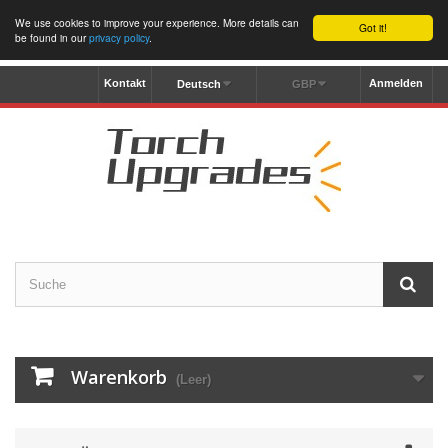
We use cookies to improve your experience. More details can
Got it!
be found in our
privacy policy
.
Kontakt
Anmelden
Deutsch
GBP
Warenkorb
(Leer)