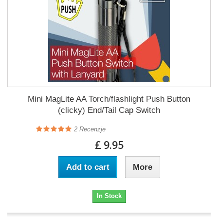
Mini MagLite AA Torch/flashlight Push Button
(clicky) End/Tail Cap Switch
2
Recenzje
£ 9.95
Add to cart
More
In Stock