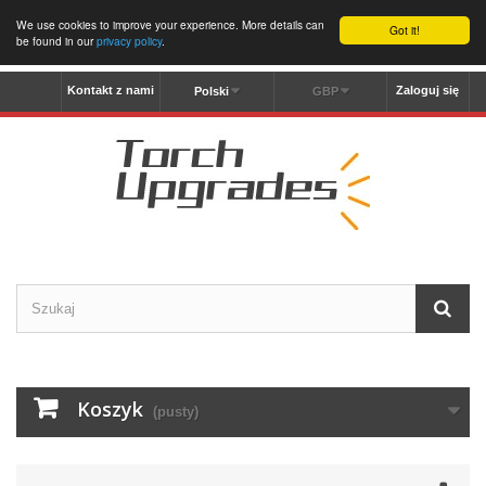
We use cookies to improve your experience. More details can
Got it!
be found in our
privacy policy
.
Kontakt z nami
Zaloguj się
Polski
GBP
Koszyk
(pusty)