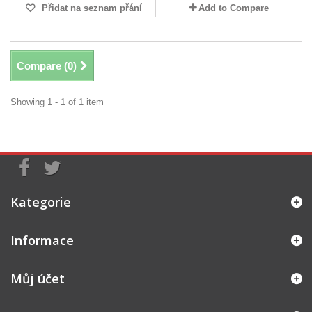
Přidat na seznam přání
Add to Compare
Compare (
0
)
Showing 1 - 1 of 1 item
Kategorie
Informace
Můj účet