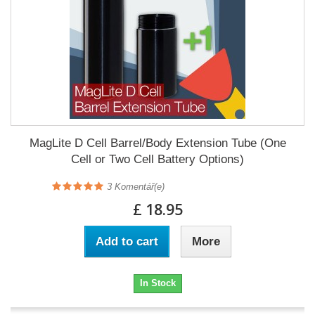
MagLite D Cell Barrel/Body Extension Tube (One
Cell or Two Cell Battery Options)
3
Komentář(e)
£ 18.95
Add to cart
More
In Stock