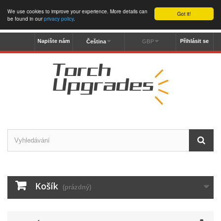
We use cookies to improve your experience. More details can
Got it!
be found in our
privacy policy
.
Napište nám
Přihlásit se
Čeština
GBP
Košík
(prázdný)