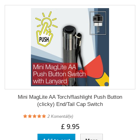
Mini MagLite AA Torch/flashlight Push Button
(clicky) End/Tail Cap Switch
2
Komentář(e)
£ 9.95