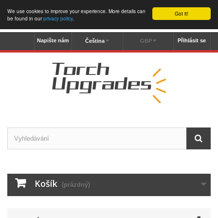
We use cookies to improve your experience. More details can
Got it!
be found in our
privacy policy
.
Napište nám
Přihlásit se
Čeština
GBP
Košík
(prázdný)