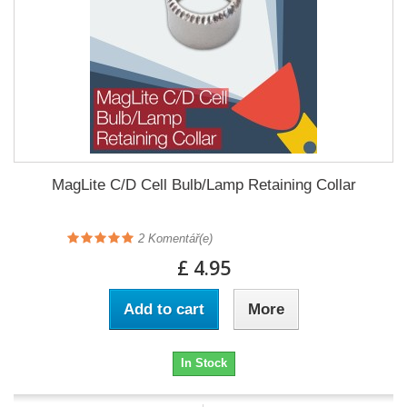
MagLite C/D Cell Bulb/Lamp Retaining Collar
2
Komentář(e)
£ 4.95
Add to cart
More
In Stock